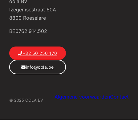
oola BV
Izegemsestraat 60A
8800 Roeselare
BE0762.914.502
+32 50 250 170
info@oola.be
Algemene voorwaarden
Contact
© 2025 OOLA BV