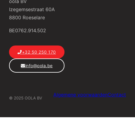
oola BV
Izegemsestraat 60A
8800 Roeselare
BE0762.914.502
+32 50 250 170
info@oola.be
Algemene voorwaarden
Contact
© 2025 OOLA BV