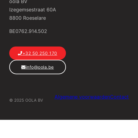
oola BV
Izegemsestraat 60A
8800 Roeselare
BE0762.914.502
+32 50 250 170
info@oola.be
Algemene voorwaarden
Contact
© 2025 OOLA BV