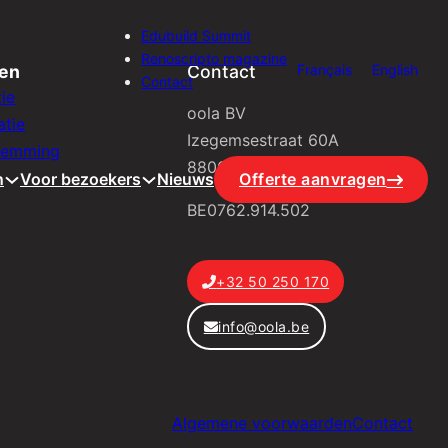
Edubuild Summit
Renoscripto magazine
ren
Contact
Français
English
Contact
ie
oola BV
atie
Izegemsestraat 60A
temming
8800 Roeselare
n
Voor bezoekers
Nieuws
Offerte aanvragen
BE0762.914.502
+32 50 250 170
info@oola.be
Algemene voorwaarden
Contact