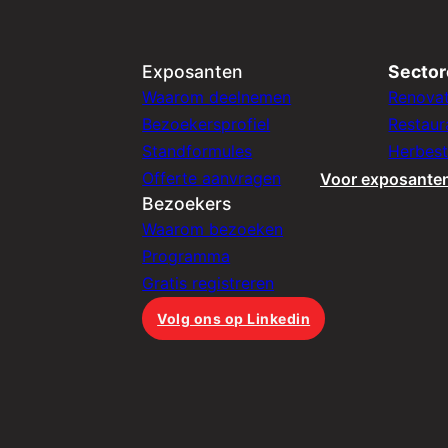
Exposanten
Secto
Waarom deelnemen
Renovat
Bezoekersprofiel
Restaur
Standformules
Herbes
Offerte aanvragen
Voor exposante
Bezoekers
Waarom bezoeken
Programma
Gratis registreren
Volg ons op Linkedin