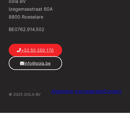
oola BV
Izegemsestraat 60A
8800 Roeselare
BE0762.914.502
+32 50 250 170
info@oola.be
Algemene voorwaarden
Contact
© 2025 OOLA BV